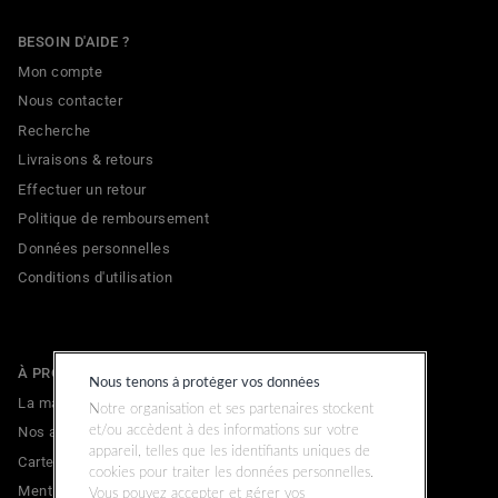
BESOIN D'AIDE ?
Mon compte
Nous contacter
Recherche
Livraisons & retours
Effectuer un retour
Politique de remboursement
Données personnelles
Conditions d'utilisation
À PROPOS
Nous tenons à protéger vos données
La marque
Notre organisation et ses partenaires stockent
Nos adresses
et/ou accèdent à des informations sur votre
appareil, telles que les identifiants uniques de
Carte cadeau
cookies pour traiter les données personnelles.
Mentions légales
Vous pouvez accepter et gérer vos