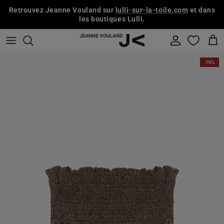
Aller au contenu
Retrouvez Jeanne Vouland sur
lulli-sur-la-toile.com
et dans
les boutiques Lulli.
Compte
Pani
-70%