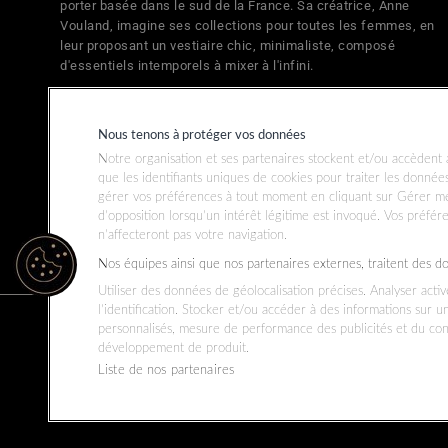
porter basée dans le sud de la France. Sa créatrice, Anne
Vouland, imagine ses collections pour toutes les femmes, en
leur proposant un vestiaire chic, minimaliste, composé
d'essentiels intemporels à mixer à l'infini.
Nous tenons à protéger vos données
Notre organisation et ses partenaires stockent et/ou accèdent à
que les identifiants uniques de cookies pour traiter les donné
gérer vos préférences à tout moment en cliquant sur Gérer me
d’opposition lorsqu’un intérêt légitime est invoqué. Vos préfér
n’affecteront pas votre navigation.
Nos équipes ainsi que nos partenaires externes, traitent des d
Utiliser des données de géolocalisation précises. Analyser acti
l’identification. Stocker et/ou accéder à des informations sur u
personnalisés, mesure de performance des publicités et du co
développement de produit.
Pays
France (EUR €)
Liste de nos partenaires
© 2026
Jeanne Vouland
.