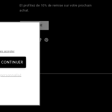
Et profitez de 10% de remise sur votre prochain
achat.
S'INSCRIRE
Facebook
YouTube
Instagram
TikTok
Pinterest
égales
ans accepter
T CONTINUER
personnalisé