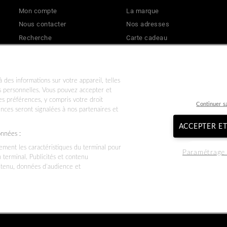
Mon compte
La marque
Nous contacter
Nos adresses
Recherche
Carte cadeau
Livraisons & retours
Mentions légales
Effectuer un retour
CGV
Politique de remboursement
CGU
 des informations sur votre appareil, telles
es personnelles. Vous pouvez accepter et
Données personnelles
Nos garanties commerciales & l
s préférences, y compris votre droit
Continuer s
Conditions d'utilisation
Politique de confidentialité
ences seront signalées à nos partenaires et
ACCEPTER E
onnées :
vement les caractéristiques du terminal pour
Paramétrage 
n terminal. Publicités et contenu
ntenu, données d’audience et