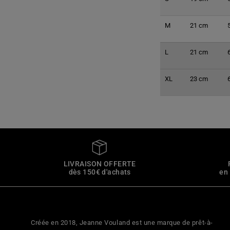
M
21 cm
L
21 cm
XL
23 cm
LIVRAISON OFFERTE
dès 150€ d'achats
en
Créée en 2018, Jeanne Vouland est une marque de prêt-à-