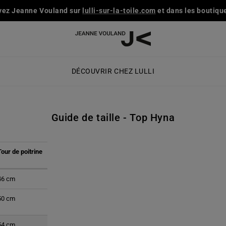
vez Jeanne Vouland sur
lulli-sur-la-toile.com
et dans les boutique
DÉCOUVRIR CHEZ LULLI
Guide de taille - Top Hyna
Tour de poitrine
46 cm
50 cm
54 cm