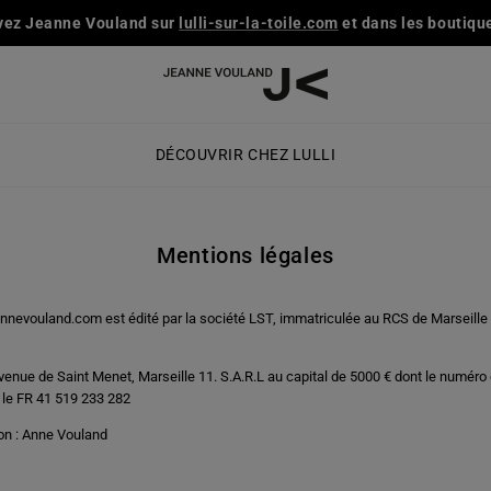
vez Jeanne Vouland sur
lulli-sur-la-toile.com
et dans les boutique
DÉCOUVRIR CHEZ LULLI
Mentions légales
annevouland.com est édité par la société LST, immatriculée au RCS de Marseille
avenue de Saint Menet, Marseille 11. S.A.R.L au capital de 5000 € dont le numér
 le FR 41 519 233 282
ion : Anne Vouland