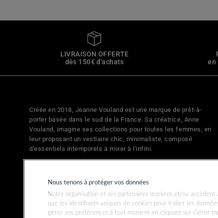
LIVRAISON OFFERTE
dès 150€ d'achats
en
Créée en 2018, Jeanne Vouland est une marque de prêt-à-
porter basée dans le sud de la France. Sa créatrice, Anne
Vouland, imagine ses collections pour toutes les femmes, en
leur proposant un vestiaire chic, minimaliste, composé
d'essentiels intemporels à mixer à l'infini.
Nous tenons à protéger vos données
Notre organisation et ses partenaires stockent et/ou accèdent à
que les identifiants uniques de cookies pour traiter les donné
gérer vos préférences à tout moment en cliquant sur Gérer me