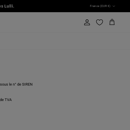
Pays
s Lulli.
France (EUR €)
Compte
Panier
 sous le n° de SIREN
o de TVA