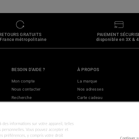
RETOURS GRATUITS
PAIEMENT SÉCURIS
 France métropolitaine
disponible en 3X & 
BESOIN D'AIDE ?
À PROPOS
Mon compte
La marque
Nous contacter
Nos adresses
Recherche
Carte cadeau
Livraisons & retours
Mentions légales
Effectuer un retour
CGV
Politique de remboursement
CGU
 des informations sur votre appareil, telles
es personnelles. Vous pouvez accepter et
Données personnelles
Nos garanties commerciales & l
s préférences, y compris votre droit
Continuer s
Conditions d'utilisation
Politique de confidentialité