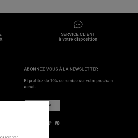
É
SERVICE CLIENT
4X
à votre disposition
ABONNEZ-VOUS À LA NEWSLETTER
Et profitez de 10% de remise sur votre prochain
achat.
S'INSCRIRE
Facebook
YouTube
Instagram
TikTok
Pinterest
égales
ans accepter