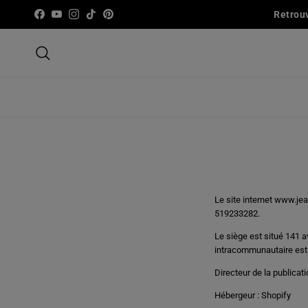
Aller au contenu
Retrou
Facebook
YouTube
Instagram
TikTok
Pinterest
Recherche
Le site internet www.je
519233282.
Le siège est situé 141 
intracommunautaire est
Directeur de la publicat
Hébergeur : Shopify