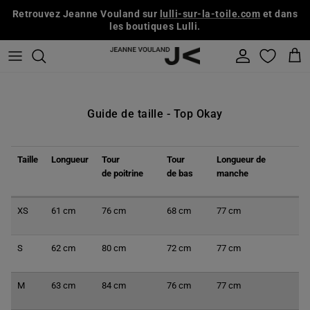
Aller au contenu
Retrouvez Jeanne Vouland sur
lulli-sur-la-toile.com
et dans
les boutiques Lulli.
Compte
Pani
Guide de taille - Top Okay
Taille
Longueur
Tour
Tour
Longueur de
de poitrine
de bas
manche
XS
61 cm
76 cm
68 cm
77 cm
S
62 cm
80 cm
72 cm
77 cm
M
63 cm
84 cm
76 cm
77 cm