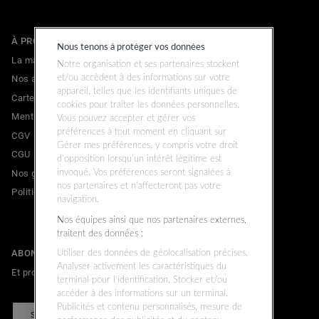
À PROPOS
Nous tenons à protéger vos données
La marque
Notre organisation et ses partenaires stockent
Nos adresses
et/ou accèdent à des informations sur votre
appareil, telles que les identifiants uniques de
Carte cadeau
cookies pour traiter les données personnelles.
Mentions légales
Vous pouvez accepter et gérer vos
préférences à tout moment en cliquant sur
CGV
Gérer mes préférences, y compris votre droit
CGU
d’opposition lorsqu’un intérêt légitime est
Nos garanties commerciales & légales
invoqué. Vos préférences seront signalées à
nos partenaires et n’affecteront pas votre
Politique de confidentialité
navigation.
Nos équipes ainsi que nos partenaires externes,
traitent des données :
ABONNEZ-VOUS À LA NEWSLETTER
Utiliser des données de géolocalisation précises.
Analyser activement les caractéristiques du
Et profitez de 10% de remise sur votre prochain achat.
terminal pour l’identification. Stocker et/ou
accéder à des informations sur un terminal.
Publicités et contenu personnalisés, mesure de
S'INSCRIRE