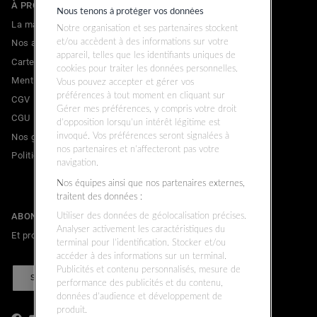
À PROPOS
Nous tenons à protéger vos données
La marque
Notre organisation et ses partenaires stockent
Nos adresses
et/ou accèdent à des informations sur votre
appareil, telles que les identifiants uniques de
Carte cadeau
cookies pour traiter les données personnelles.
Mentions légales
Vous pouvez accepter et gérer vos
préférences à tout moment en cliquant sur
CGV
Gérer mes préférences, y compris votre droit
CGU
d’opposition lorsqu’un intérêt légitime est
Nos garanties commerciales & légales
invoqué. Vos préférences seront signalées à
nos partenaires et n’affecteront pas votre
Politique de confidentialité
navigation.
Nos équipes ainsi que nos partenaires externes,
traitent des données :
ABONNEZ-VOUS À LA NEWSLETTER
Utiliser des données de géolocalisation précises.
Analyser activement les caractéristiques du
Et profitez de 10% de remise sur votre prochain achat.
terminal pour l’identification. Stocker et/ou
accéder à des informations sur un terminal.
Publicités et contenu personnalisés, mesure de
S'INSCRIRE
performance des publicités et du contenu,
données d’audience et développement de
produit.