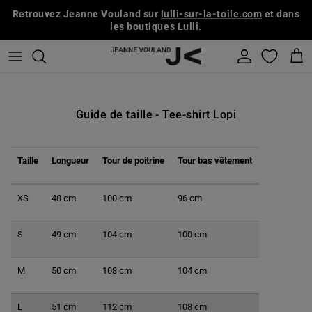
Aller au contenu
Retrouvez Jeanne Vouland sur
lulli-sur-la-toile.com
et dans
les boutiques Lulli.
Compte
Pani
Guide de taille - Tee-shirt Lopi
Taille
Longueur
Tour de poitrine
Tour bas vêtement
XS
48 cm
100 cm
96 cm
S
49 cm
104 cm
100 cm
M
50 cm
108 cm
104 cm
L
51 cm
112 cm
108 cm