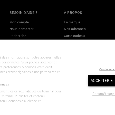
BESOIN D'AIDE ?
À PROPOS
Mon compte
La marque
Nous contacter
Nos adresses
Recherche
Carte cadeau
Livraisons & retours
Mentions légales
Effectuer un retour
CGV
Politique de remboursement
CGU
 des informations sur votre appareil, telles
es personnelles. Vous pouvez accepter et
Données personnelles
Nos garanties commerciales & l
s préférences, y compris votre droit
Continuer s
Conditions d'utilisation
Politique de confidentialité
ences seront signalées à nos partenaires et
ACCEPTER E
onnées :
vement les caractéristiques du terminal pour
Paramétrage 
n terminal. Publicités et contenu
ntenu, données d’audience et