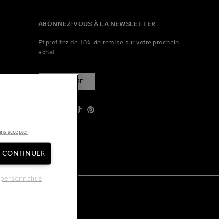
ABONNEZ-VOUS À LA NEWSLETTER
Et profitez de 10% de remise sur votre prochain
achat.
S'INSCRIRE
Facebook
YouTube
Instagram
TikTok
Pinterest
égales
ans accepter
T CONTINUER
personnalisé