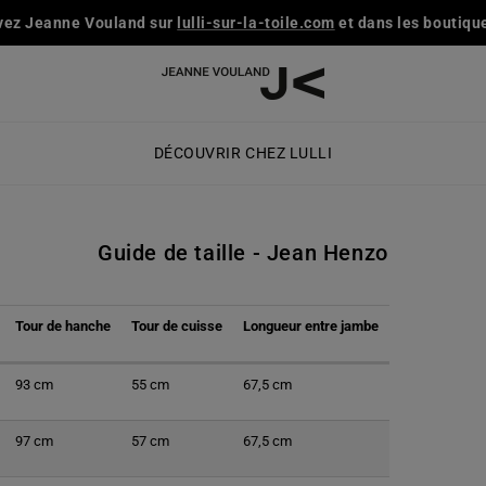
vez Jeanne Vouland sur
lulli-sur-la-toile.com
et dans les boutique
DÉCOUVRIR CHEZ LULLI
Guide de taille - Jean Henzo
Tour de hanche
Tour de cuisse
Longueur entre jambe
93 cm
55 cm
67,5
cm
97 cm
57 cm
67,5
cm