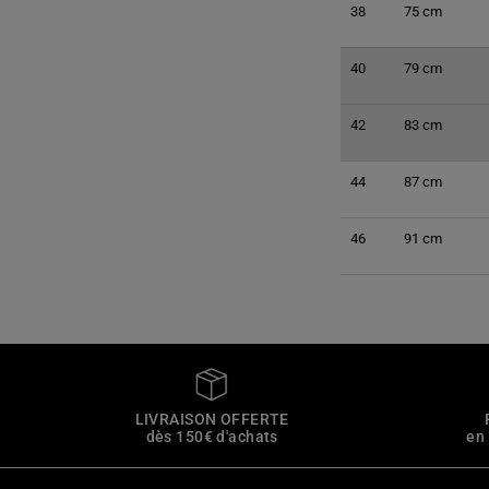
38
75 cm
40
79 cm
42
83 cm
44
87 cm
46
91 cm
LIVRAISON OFFERTE
dès 150€ d'achats
en