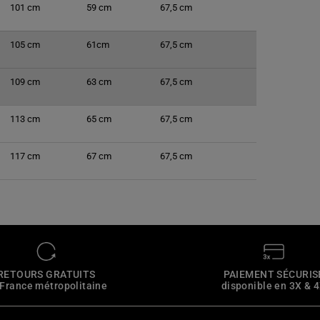
101 cm
59 cm
67,5
cm
105 cm
61cm
67,5
cm
109 cm
63 cm
67,5
cm
113 cm
65 cm
67,5 cm
117 cm
67 cm
67,5 cm
RETOURS GRATUITS
PAIEMENT SÉCURIS
 France métropolitaine
disponible en 3X & 