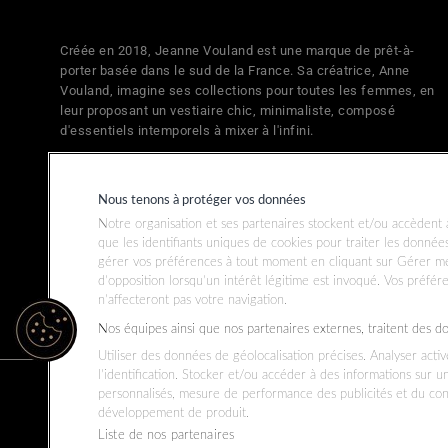
Créée en 2018, Jeanne Vouland est une marque de prêt-à-
porter basée dans le sud de la France. Sa créatrice, Anne
Vouland, imagine ses collections pour toutes les femmes, en
leur proposant un vestiaire chic, minimaliste, composé
d'essentiels intemporels à mixer à l'infini.
Nous tenons à protéger vos données
Notre organisation et ses partenaires stockent et/ou accèdent à
que les identifiants uniques de cookies pour traiter les donné
gérer vos préférences à tout moment en cliquant sur Gérer me
d’opposition lorsqu’un intérêt légitime est invoqué. Vos préfér
n’affecteront pas votre navigation.
Nos équipes ainsi que nos partenaires externes, traitent des d
Utiliser des données de géolocalisation précises. Analyser acti
l’identification. Stocker et/ou accéder à des informations sur u
personnalisés, mesure de performance des publicités et du co
développement de produit.
Pays
France (EUR €)
Liste de nos partenaires