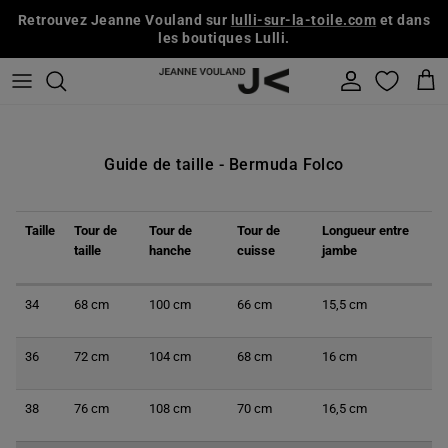
Aller au contenu
Retrouvez Jeanne Vouland sur
lulli-sur-la-toile.com
et dans
les boutiques Lulli.
Compte
Pani
Guide de taille - Bermuda Folco
Taille
Tour de
Tour de
Tour de
Longueur entre
taille
hanche
cuisse
jambe
34
68 cm
100 cm
66 cm
15,5 cm
36
72
cm
104 cm
68 cm
16 cm
38
76 cm
108 cm
70 cm
16,5 cm