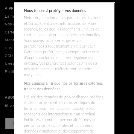
À PROPOS
Nous tenons à protéger vos données
La marque
Notre organisation et ses partenaires stockent
Nos adresses
et/ou accèdent à des informations sur votre
appareil, telles que les identifiants uniques de
Carte cadeau
cookies pour traiter les données personnelles.
Mentions légales
Vous pouvez accepter et gérer vos
préférences à tout moment en cliquant sur
CGV
Gérer mes préférences, y compris votre droit
CGU
d’opposition lorsqu’un intérêt légitime est
Nos garanties commerciales & légales
invoqué. Vos préférences seront signalées à
nos partenaires et n’affecteront pas votre
Politique de confidentialité
navigation.
Nos équipes ainsi que nos partenaires externes,
traitent des données :
ABONNEZ-VOUS À LA NEWSLETTER
Utiliser des données de géolocalisation précises.
Analyser activement les caractéristiques du
Et profitez de 10% de remise sur votre prochain achat.
terminal pour l’identification. Stocker et/ou
accéder à des informations sur un terminal.
Publicités et contenu personnalisés, mesure de
S'INSCRIRE
performance des publicités et du contenu,
données d’audience et développement de