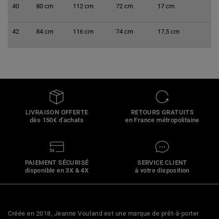
40
80 cm
112 cm
72 cm
17 cm
42
84
cm
116
cm
74
cm
17,5 cm
LIVRAISON OFFERTE
RETOURS GRATUITS
dès 150€ d'achats
en France métropolitaine
PAIEMENT SÉCURISÉ
SERVICE CLIENT
disponible en 3X & 4X
à votre disposition
Créée en 2018, Jeanne Vouland est une marque de prêt-à-porter