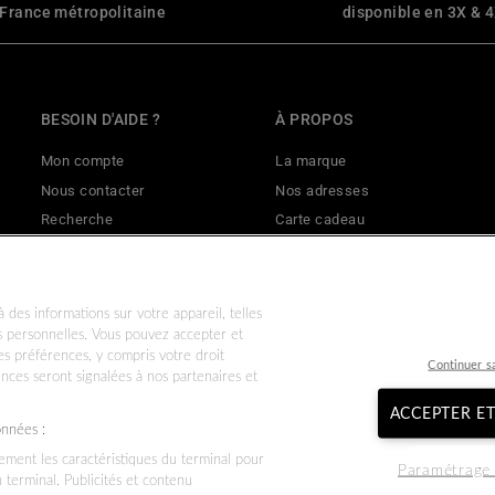
 France métropolitaine
disponible en 3X & 
BESOIN D'AIDE ?
À PROPOS
Mon compte
La marque
Nous contacter
Nos adresses
Recherche
Carte cadeau
Livraisons & retours
Mentions légales
Effectuer un retour
CGV
Politique de remboursement
CGU
 des informations sur votre appareil, telles
es personnelles. Vous pouvez accepter et
Données personnelles
Nos garanties commerciales & l
s préférences, y compris votre droit
Conditions d'utilisation
Politique de confidentialité
Continuer s
ences seront signalées à nos partenaires et
ACCEPTER E
onnées :
vement les caractéristiques du terminal pour
Paramétrage 
n terminal. Publicités et contenu