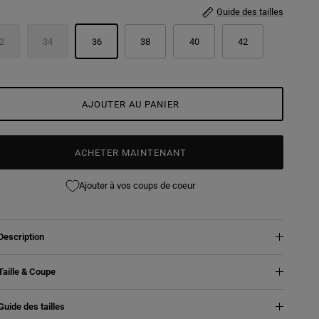
Guide des tailles
2
34
36
38
40
42
AJOUTER AU PANIER
ACHETER MAINTENANT
Ajouter à vos coups de coeur
Description
Taille & Coupe
Guide des tailles