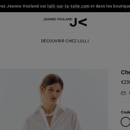
vez Jeanne Vouland sur
lulli-sur-la-toile.com
et dans les boutique
DÉCOUVRIR CHEZ LULLI
Che
€23
Coul
Blan