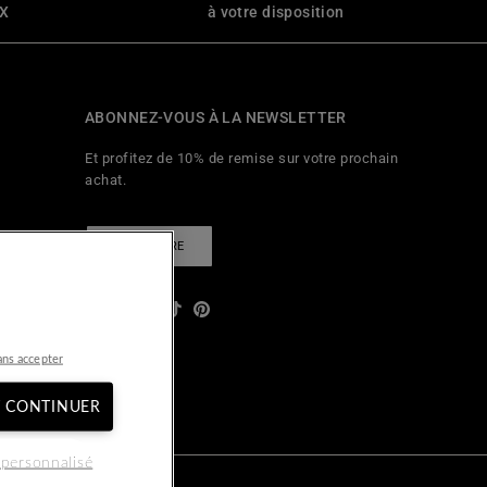
4X
à votre disposition
ABONNEZ-VOUS À LA NEWSLETTER
Et profitez de 10% de remise sur votre prochain
achat.
S'INSCRIRE
Facebook
YouTube
Instagram
TikTok
Pinterest
égales
ans accepter
T CONTINUER
personnalisé