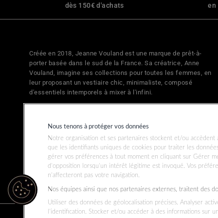
dès 150€ d'achats
en
Créée en 2018, Jeanne Vouland est une marque de prêt-à-
porter basée dans le sud de la France. Sa créatrice, Anne
Vouland, imagine ses collections pour toutes les femmes, en
leur proposant un vestiaire chic, minimaliste, composé
d'essentiels intemporels à mixer à l'infini.
Nous tenons à protéger vos données
Notre organisation et ses partenaires stockent et/ou accèdent à
que les identifiants uniques de cookies pour traiter les donné
gérer vos préférences à tout moment en cliquant sur Gérer me
d’opposition lorsqu’un intérêt légitime est invoqué. Vos préfér
n’affecteront pas votre navigation.
Nos équipes ainsi que nos partenaires externes, traitent des d
Utiliser des données de géolocalisation précises. Analyser acti
l’identification. Stocker et/ou accéder à des informations sur u