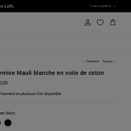
Pays
s Lulli.
France (EUR €)
Compte
Panier
Précédent
Suivant
mise Mauli blanche en voile de coton
0,00
Paiement en plusieurs fois disponible
eur:
Blanc
c
Noir